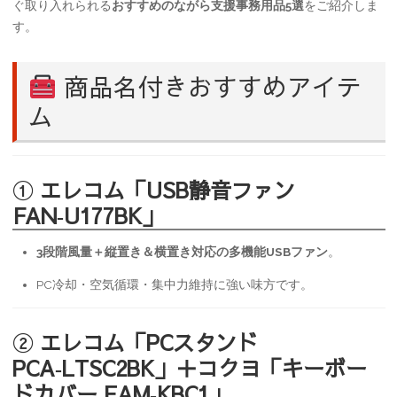
ぐ取り入れられる
おすすめのながら支援事務用品5選
をご紹介しま
す。
商品名付きおすすめアイテ
ム
①
エレコム「USB静音ファン
FAN‑U177BK」
3段階風量＋縦置き＆横置き対応の多機能USBファン
。
PC冷却・空気循環・集中力維持に強い味方です。
②
エレコム「PCスタンド
PCA‑LTSC2BK」＋コクヨ「キーボー
ドカバー EAM‑KBC1」