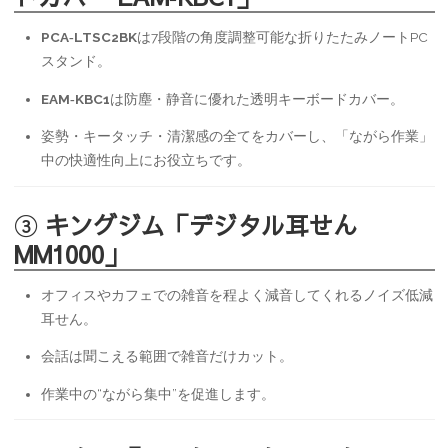
PCA‑LTSC2BK
は7段階の角度調整可能な折りたたみノートPC
スタンド。
EAM‑KBC1
は防塵・静音に優れた透明キーボードカバー。
姿勢・キータッチ・清潔感の全てをカバーし、「ながら作業」
中の快適性向上にお役立ちです。
③
キングジム「デジタル耳せん
MM1000」
オフィスやカフェでの雑音を程よく減音してくれるノイズ低減
耳せん。
会話は聞こえる範囲で雑音だけカット。
作業中の“ながら集中”を促進します。