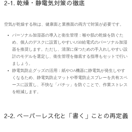
2-1. 乾燥・静電気対策の徹底
空気が乾燥する秋は、健康面と業務面の両方で対策が必要です。
パーソナル加湿器の導入と衛生管理
：喉や肌の乾燥を防ぐた
め、個人のデスクに設置しやすいUSB給電式のパーソナル加湿
器を推奨します。ただし、清潔に保つための
手入れしやすい設
計
のモデルを選定し、衛生管理を徹底する指導もセットで行い
ましょう。
静電気防止グッズの活用
：紙やOA機器に静電気が発生しやす
くなるため、静電気防止マットや帯電防止スプレーを共有スペ
ースに設置し、不快な「パチッ」を防ぐことで、作業ストレス
を軽減します。
2-2. ペーパーレス化と「書く」ことの再定義