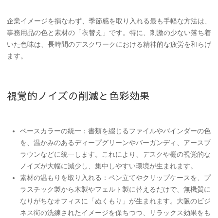
企業イメージを損なわず、季節感を取り入れる最も手軽な方法は、
事務用品の色と素材の「衣替え」です。特に、刺激の少ない落ち着
いた色味は、長時間のデスクワークにおける精神的な疲労を和らげ
ます。
視覚的ノイズの削減と色彩効果
ベースカラーの統一
：書類を綴じるファイルやバインダーの色
を、温かみのある
ディープグリーン
や
バーガンディ
、
アースブ
ラウン
などに統一します。これにより、デスクや棚の視覚的な
ノイズが大幅に減少し、集中しやすい環境が生まれます。
素材の温もりを取り入れる
：ペン立てやクリップケースを、プ
ラスチック製から
木製
や
フェルト製
に替えるだけで、無機質に
なりがちなオフィスに「ぬくもり」が生まれます。大阪のビジ
ネス街の洗練されたイメージを保ちつつ、リラックス効果をも