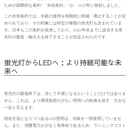
ための国際的な条約**「水俣条約」**が、2017年に発効しました。
この水俣条約では、水銀の使用を段階的に削減・廃止することが定
められており、その対象には特定の種類の蛍光灯も含まれていま
す。日本もこの条約を批准しており、
2027年末までに該当する蛍
光灯の製造・輸出入を終了する
ことが決定されたのです。
蛍光灯からLEDへ：より持続可能な未
来へ
蛍光灯の製造終了は、決して不便になるということだけではありま
せん。これは、より環境負荷の少ない照明への転換を促す、大きな
一歩と言えます。
現在主流となりつつある
LED照明
は、水銀を一切使用していませ
ん。また、消費電力が少なく長寿命であるため、ランニングコスト